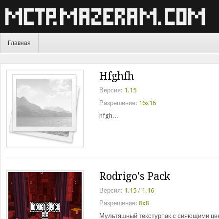
Главная
Hfghfh
Версия:
1.15
Разрешение:
16x16
hfgh...
Rodrigo's Pack
Версия:
1.15
/
1.16
Разрешение:
8x8
Мультяшный текстурпак с сияющими цвет