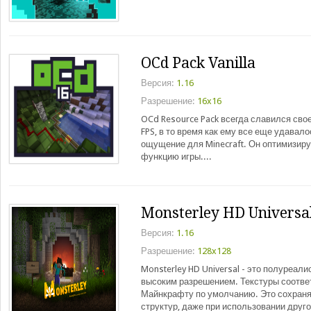
OCd Pack Vanilla
Версия:
1.16
Разрешение:
16x16
OCd Resource Pack всегда славился сво
FPS, в то время как ему все еще удавал
ощущение для Minecraft. Он оптимизир
функцию игры....
Monsterley HD Universa
Версия:
1.16
Разрешение:
128x128
Monsterley HD Universal - это полуреал
высоким разрешением. Текстуры соотве
Майнкрафту по умолчанию. Это сохраня
структур, даже при использовании друг